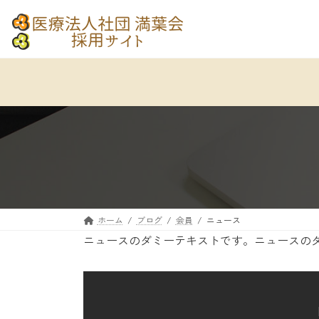
コ
ナ
ン
ビ
テ
ゲ
ン
ー
ツ
シ
へ
ョ
ス
ン
キ
に
ッ
移
プ
動
ホーム
ブログ
会員
ニュース
ニュースのダミーテキストです。ニュースの