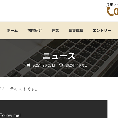
ホーム
病院紹介
理念
募集職種
エントリー
ニュース
最
2022年9月28日
2022年11月8日
終
更
新
日
時
:
ダミーテキストです。
Follow me!