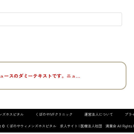
ニュースのダミーテキストです。ニュースのダミーテキストです。
ンズホスピタル
くぼのやIVFクリニック
運営法人について
プラ
ight © くぼのやウィメンズホスピタル 求人サイト | 医療法人社団 満葉会 All Rights Res