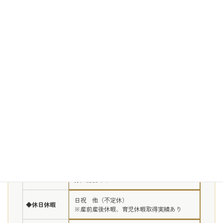
◆募集条件
医療機関で
の施設管理
のご経験あ
る方歓迎
例）臨床工
学技士資格
例）電気工
事士
月給 ２５万～３０万 ※経験考慮の上決定
◆給与
（２年目以降年収目安 ４００万～４８０
万 ※昇給・賞与反映）
原則 月～金の週５日 ※月に１回程度土曜
出勤あり
◆勤務時間
日勤 8：30 - 17：00（休憩60分）
月２～３日程度 10：00～18：30（休憩60
分）勤務あり
日祝 他（不定休）
◆休日休暇
※産前産後休暇、育児休暇取得実績あり