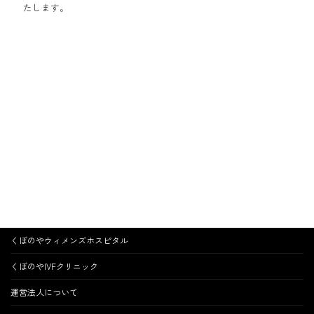
たします。
くぼのやウィメンズホスピタル
くぼのやIVFクリニック
運営法人について