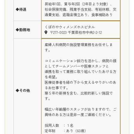
昇給年1回、賞与年2回（2年目より対象）、
◆待遇
社会保険完備、残業手当支給、有給休暇、交
通費支給、退職金積立あり、食事補助あり
くぼのやウィメンズホスピタル
◆勤務地
〒277-0023 千葉県柏市中央2-2-12
産婦人科病院の施設管理業務をお任せしま
す。
コミュニケーション能力を活かし、病院の顔
としてチームメンバーや医療スタッフと
連携を取って業務に取り組んでいたあける方
を希望。
医療従事者を縁の下から支えるやりがいのあ
るお仕事です。
◆その他
築５年の新棟を含む、比較的新しい施設で
す。
幅広い年齢層のスタッフがおりますので、ご
興味のある方は是非一度ご連絡ください。
採用人数 ：１名
定年制 ：あり（60歳）