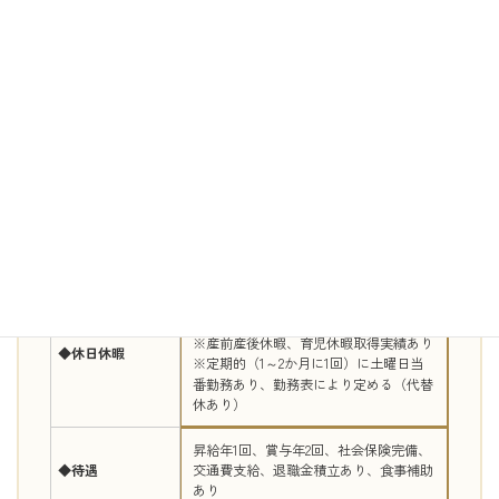
・衛生委員会の実行（定期健康診断・ス
トレスチェック等の準備・手配）等
◆募集条件
人事労務の実務
経験３年以上を
有する方
◆給与
年収 500万円〜 ※経験による
◆勤務時間
8：30 - 17：00（休憩60分）
完全週休二日制 年間休日122日（2022年
度実績 ）
※産前産後休暇、育児休暇取得実績あり
◆休日休暇
※定期的（1～2か月に1回）に土曜日当
番勤務あり、勤務表により定める（代替
休あり）
昇給年1回、賞与年2回、社会保険完備、
◆待遇
交通費支給、退職金積立あり、食事補助
あり