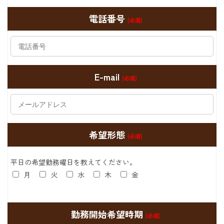
電話番号
(必須)
E-mail
(必須)
希望形態
(必須)
平日の希望勤務曜日を教えてください。
月
火
水
木
金
勤務開始希望時期
(必須)