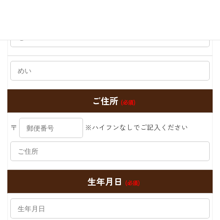
お名前（ふりがな）
(必須)
ご住所
(必須)
〒
※ハイフンなしでご記入ください
生年月日
(必須)