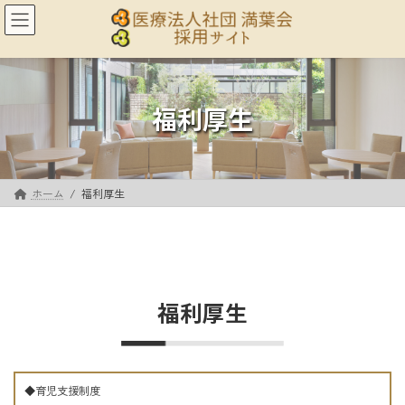
コ
ナ
ン
ビ
テ
ゲ
ン
ー
ツ
シ
へ
ョ
福利厚生
ス
ン
キ
に
ッ
移
プ
動
ホーム
福利厚生
福利厚生
◆育児支援制度