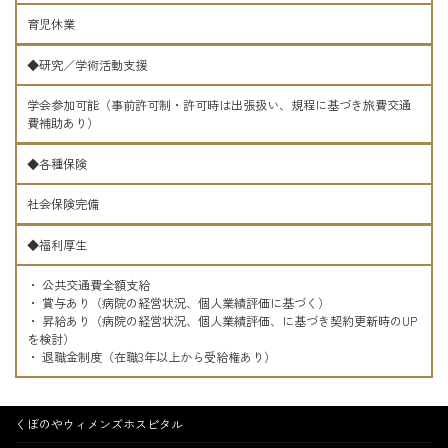
育児休業
◆研究／学術活動支援
学会参加可能（事前許可制・許可時は出張扱い、規程に基づき旅費交通
費補助あり）
◆各種保険
社会保険完備
◆福利厚生
・ 公共交通費全額支給
・ 賞与あり（病院の経営状況、個人業績評価に基づく）
・ 昇給あり（病院の経営状況、個人業績評価、に基づき契約更新時のUP
を検討）
・ 退職金制度（在職3年以上から受給権あり）
くぼのやウィメンズホスピタル