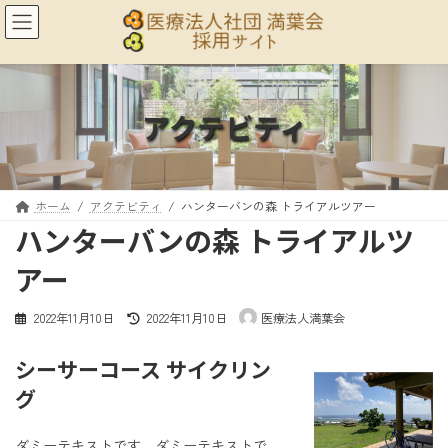
コ
ナ
ン
ビ
テ
ゲ
ン
ー
ツ
シ
へ
ョ
アクテビティ
ス
ン
キ
に
ッ
移
プ
動
ホーム
アクテビティ
ハンターバンの森 トライアルツアー
ハンターバンの森 トライアルツ
アー
最
2022年11月10日
2022年11月10日
医療法人満葉会
終
更
シーサーコース サイクリン
新
日
グ
時
:
ダミーテキストです。ダミーテキストで