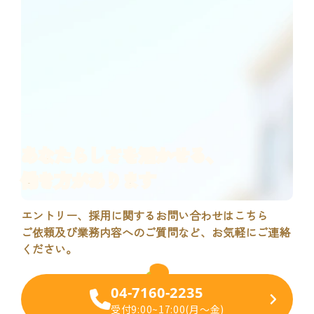
あなたらしさ
を活かせる、
働き方があります
エントリー、採用に関するお問い合わせはこちら
ご依頼及び業務内容へのご質問など、お気軽にご連絡
ください。
04-7160-2235
各職種確認用ページ
受付9:00~17:00(月～金)