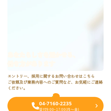
あなたらしさ
を活かせる、
働き方があります
エントリー、採用に関するお問い合わせはこちら
ご依頼及び業務内容へのご質問など、お気軽にご連絡
ください。
04-7160-2235
各職種確認用ページ
受付9:00~17:00(月～金)