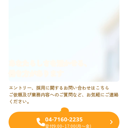
あなたらしさ
を活かせる、
働き方があります
エントリー、採用に関するお問い合わせはこちら
ご依頼及び業務内容へのご質問など、お気軽にご連絡
ください。
04-7160-2235
各職種確認用ページ
受付9:00~17:00(月～金)