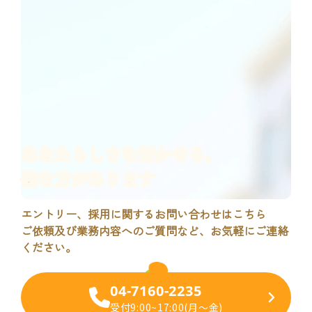
あなたらしさ
を活かせる、
働き方があります
エントリー、採用に関するお問い合わせはこちら
ご依頼及び業務内容へのご質問など、お気軽にご連絡
ください。
04-7160-2235
各職種確認用ページ
受付9:00~17:00(月～金)